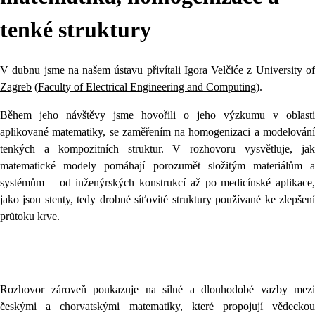
tenké struktury
V dubnu jsme na našem ústavu přivítali
Igora Velčiće
z
University o
Zagreb
(
Faculty of Electrical Engineering and Computing
).
Během jeho návštěvy jsme hovořili o jeho výzkumu v oblasti
aplikované matematiky, se zaměřením na homogenizaci a modelování
tenkých a kompozitních struktur. V rozhovoru vysvětluje, jak
matematické modely pomáhají porozumět složitým materiálům a
systémům – od inženýrských konstrukcí až po medicínské aplikace,
jako jsou stenty, tedy drobné síťovité struktury používané ke zlepšení
průtoku krve.
Rozhovor zároveň poukazuje na silné a dlouhodobé vazby mezi
českými a chorvatskými matematiky, které propojují vědeckou