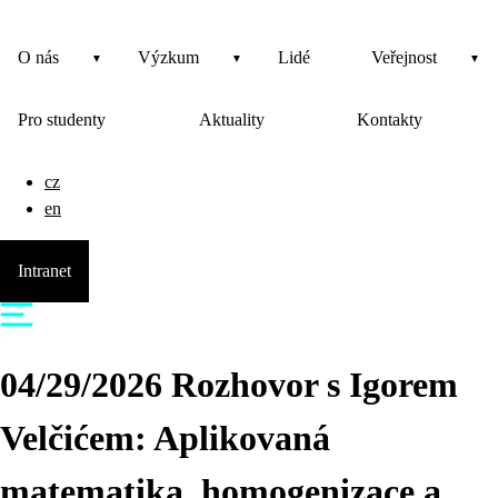
O nás
Výzkum
Lidé
Veřejnost
Pro studenty
Aktuality
Kontakty
cz
en
Intranet
04/29/2026 Rozhovor s Igorem
Velčićem: Aplikovaná
matematika, homogenizace a