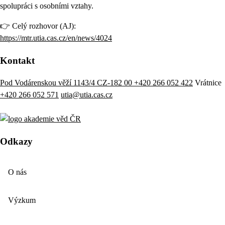
spolupráci s osobními vztahy.
👉 Celý rozhovor (AJ):
https://mtr.utia.cas.cz/en/news/4024
Kontakt
Pod Vodárenskou věží 1143/4 CZ-182 00
+420 266 052 422
Vrátnice
+420 266 052 571
utia@utia.cas.cz
Odkazy
O nás
Výzkum