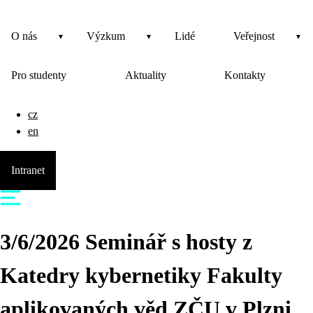
O nás
Výzkum
Lidé
Veřejnost
Pro studenty
Aktuality
Kontakty
cz
en
Intranet
3/6/2026 Seminář s hosty z
Katedry kybernetiky Fakulty
aplikovaných věd ZČU v Plzni